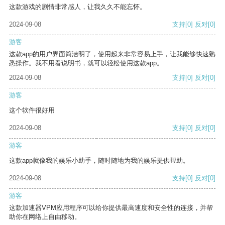
这款游戏的剧情非常感人，让我久久不能忘怀。
2024-09-08
支持
[0]
反对
[0]
游客
这款app的用户界面简洁明了，使用起来非常容易上手，让我能够快速熟
悉操作。我不用看说明书，就可以轻松使用这款app。
2024-09-08
支持
[0]
反对
[0]
游客
这个软件很好用
2024-09-08
支持
[0]
反对
[0]
游客
这款app就像我的娱乐小助手，随时随地为我的娱乐提供帮助。
2024-09-08
支持
[0]
反对
[0]
游客
这款加速器VPM应用程序可以给你提供最高速度和安全性的连接，并帮
助你在网络上自由移动。