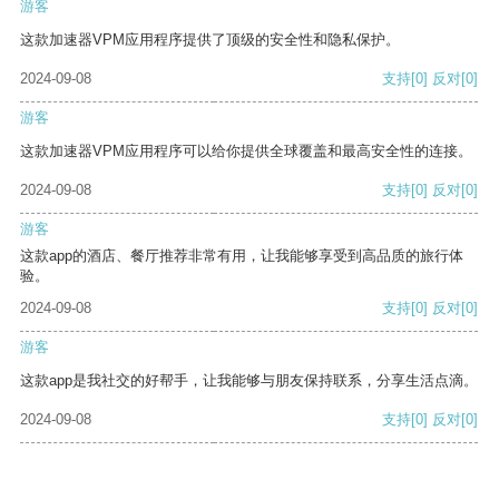
游客
这款加速器VPM应用程序提供了顶级的安全性和隐私保护。
2024-09-08
支持
[0]
反对
[0]
游客
这款加速器VPM应用程序可以给你提供全球覆盖和最高安全性的连接。
2024-09-08
支持
[0]
反对
[0]
游客
这款app的酒店、餐厅推荐非常有用，让我能够享受到高品质的旅行体
验。
2024-09-08
支持
[0]
反对
[0]
游客
这款app是我社交的好帮手，让我能够与朋友保持联系，分享生活点滴。
2024-09-08
支持
[0]
反对
[0]