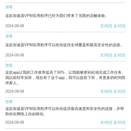
游客
这款加速器VPM应用程序已经为我们带来了无限的流畅体验。
2024-09-08
支持
[0]
反对
[0]
游客
这款加速器VPM应用程序可以给你提供全球覆盖和最高安全性的连接。
2024-09-08
支持
[0]
反对
[0]
游客
这款app让我的工作效率提高了50%，让我能够更轻松地完成工作任务。
我以前经常加班，现在有了这个app，我可以提前下班，有更多的时间陪
伴家人。
2024-09-08
支持
[0]
反对
[0]
游客
这款加速器VPM应用程序可以给你提供最高速度和安全性的连接，并帮
助你在网络上自由移动。
2024-09-08
支持
[0]
反对
[0]