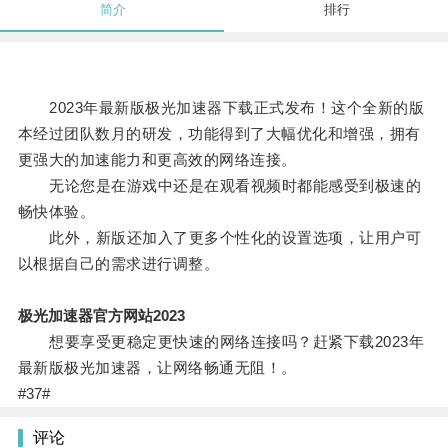
简介
排行
2023年最新版极光加速器下载正式发布！这个全新的版
本经过团队数月的研发，功能得到了大幅优化和增强，拥有
更强大的加速能力和更高效的网络连接。
无论您是在游戏中还是在观看视频时都能感受到极速的
畅快体验。
此外，新版还加入了更多个性化的设置选项，让用户可
以根据自己的需求进行调整。
极光加速器官方网站2023
想要享受更稳定更快速的网络连接吗？赶紧下载2023年
最新版极光加速器，让网络畅通无阻！。
#37#
评论