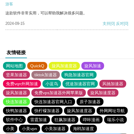
游客
这款软件非常实用，可以帮助我解决很多问题。
2024-09-15
支持
[0]
反对
[0]
友情链接
网站地图
QuickQ
旋风加速度器
旋风加速
坚果加速器
tiktok加速器
狗急加速器官网
免费vqn外网加速
小蓝鸟
优途加速器官网
风驰加速器
旋风加速器
免费vps加速器外网苹果版
旋风加速度器
快连加速器
快连加速器官网入口
原子加速器
快鸭加速器
快柠檬加速器
旋风加速度器
外网网址导航
软件中心
雷霆加速
狂飙加速器
哔咔漫画
瑞乐小说
小美
小美vpn
小美加速器
海鸥加速度