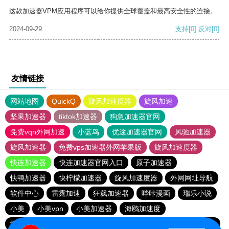
这款加速器VPM应用程序可以给你提供全球覆盖和最高安全性的连接。
2024-09-29
支持
[0]
反对
[0]
友情链接
网站地图
QuickQ
旋风加速度器
旋风加速
坚果加速器
tiktok加速器
狗急加速器官网
免费vqn外网加速
小蓝鸟
优途加速器官网
风驰加速器
旋风加速器
免费vps加速器外网苹果版
旋风加速度器
快连加速器
快连加速器官网入口
原子加速器
快鸭加速器
快柠檬加速器
旋风加速度器
外网网址导航
软件中心
雷霆加速
狂飙加速器
哔咔漫画
瑞乐小说
小美
小美vpn
小美加速器
海鸥加速度
雷霆加速版ins
雷霆加速
海鸥加速器下载
雷霆加速下载