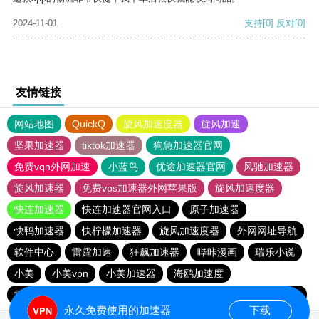
2024-11-01
支持
[0]
反对
[0]
友情链接
网站地图
QuickQ
旋风加速度器
旋风加速
坚果加速器
tiktok加速器
狗急加速器官网
免费vqn外网加速
小蓝鸟
优途加速器官网
风驰加速器
旋风加速器
免费vps加速器外网苹果版
旋风加速度器
快连加速器
快连加速器官网入口
原子加速器
快鸭加速器
快柠檬加速器
旋风加速度器
外网网址导航
软件中心
雷霆加速
狂飙加速器
哔咔漫画
瑞乐小说
小美
小美vpn
小美加速器
海鸥加速度
雷霆加速版ins
雷霆加速
海鸥加速器下载
雷霆加速下载
永久免费使用的加速器
下载