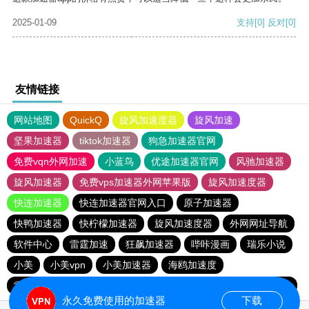
2025-01-09
支持
[0]
反对
[0]
友情链接
网站地图
QuickQ
旋风加速度器
旋风加速
坚果加速器
tiktok加速器
狗急加速器官网
免费vqn外网加速
小蓝鸟
优途加速器官网
风驰加速器
旋风加速器
免费vps加速器外网苹果版
旋风加速度器
快连加速器
快连加速器官网入口
原子加速器
快鸭加速器
快柠檬加速器
旋风加速度器
外网网址导航
软件中心
雷霆加速
狂飙加速器
哔咔漫画
瑞乐小说
小美
小美vpn
小美加速器
海鸥加速度
雷霆加速版ins
雷霆加速
海鸥加速器下载
雷霆加速下载
永久免费使用的加速器
下载