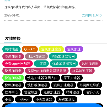
这款app就像我的私人导师，带领我探索知识的奥秘。
2025-01-01
支持
[0]
反对
[0]
友情链接
网站地图
QuickQ
旋风加速度器
旋风加速
坚果加速器
tiktok加速器
狗急加速器官网
免费vqn外网加速
小蓝鸟
优途加速器官网
风驰加速器
旋风加速器
免费vps加速器外网苹果版
旋风加速度器
快连加速器
快连加速器官网入口
原子加速器
快鸭加速器
快柠檬加速器
旋风加速度器
外网网址导航
软件中心
雷霆加速
狂飙加速器
哔咔漫画
瑞乐小说
小美
小美vpn
小美加速器
海鸥加速度
雷霆加速版ins
雷霆加速
海鸥加速器下载
雷霆加速下载